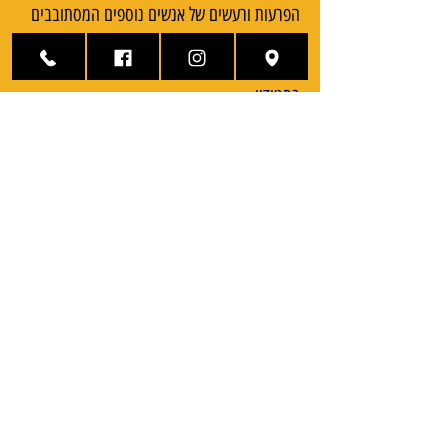
הפרעות ורעשים של אנשים נוספים המסתובבים
בסטודיו.
זו הסיבה שהחלטתי שאהיה העובד היחיד
בסטודיו.
נסיוני כמאייר מקצועי מאפשר ליצור עבורך
עיצובים ייחודיים מבלי להיות מוגבל לדוגמאות
באינטרנט ובקטלוגים.
הסטודיו בעל רשיון עסק ופועל ברשיון משרד
הבריאות.
מוזמנים לשבת לכוס קפה, להתייעץ על הרעיון
שלכם ולצאת עם קעקוע אמנותי, ברמה גבוהה
ובמחיר נוח.